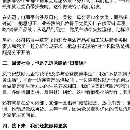
很多非公企业都在探索党建怎么跟业务挂钩，我们也学了一些身
瓶颈就让党员带头去啃。这个做法给了我们启发。
在先迈，电商平台涉及日化、美妆、母婴等12个大类，商品多
锋岗”，把思想正、业务熟的几位骨干党员安排在供应链管理、
吃”健康产品线，从选品到品控，党员主动牵头拉流程、定标
另外，公司拓展中草药收购和食用农产品初加工这块新业务时
责人和党员一起分析合规要求，把总书记说的“健全风险防范机
醒是分不开的。
三、回馈社会，也是先迈党建的“日常课”
总书记鼓励民企“力所能及参与公益慈善事业”，我们不是等到
务生活”，平台一边连着产品供应商，一边连着数以万计的创
台做健康和生活方式的生意养家糊口。我们党支部就跟运营部
槛、多给培训支持、及时处理纠纷。这些看似很小的动作，其
还有就是在公司内部，支部一直倡导“诚信经营、放心消费”。
调、推动退款或换货。去年一年，因为党员牵头优化的售后流程
大家解决真问题。
四、接下来，我们还想做得更实