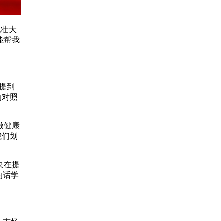
也壮大
能帮我
提到
的对照
做健康
我们划
央在提
的话学