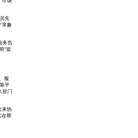
、市场
员先
“享趣
业务负
哨”提
、服
靠平
入驻门
出来协
实在帮