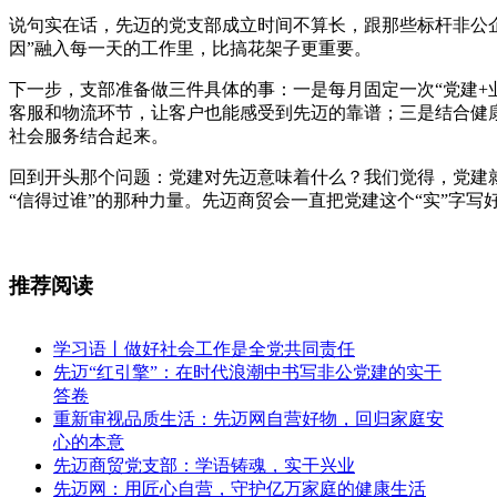
说句实在话，先迈的党支部成立时间不算长，跟那些标杆非公
因”融入每一天的工作里，比搞花架子更重要。
下一步，支部准备做三件具体的事：一是每月固定一次“党建+
客服和物流环节，让客户也能感受到先迈的靠谱；三是结合健
社会服务结合起来。
回到开头那个问题：党建对先迈意味着什么？我们觉得，党建就
“信得过谁”的那种力量。先迈商贸会一直把党建这个“实”字
推荐阅读
学习语丨做好社会工作是全党共同责任
先迈“红引擎”：在时代浪潮中书写非公党建的实干
答卷
重新审视品质生活：先迈网自营好物，回归家庭安
心的本意
先迈商贸党支部：学语铸魂，实干兴业
先迈网：用匠心自营，守护亿万家庭的健康生活