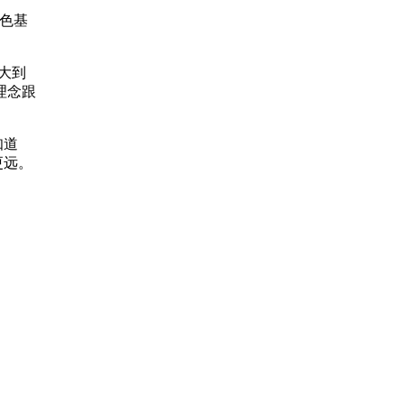
色基
大到
理念跟
知道
更远。