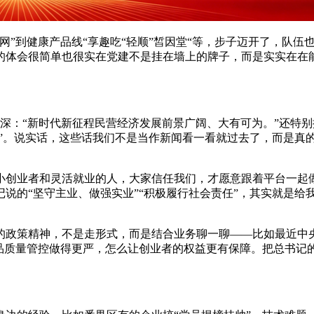
”到健康产品线“享趣吃“轻顺”皙因堂“等，步子迈开了，队伍
的体会很简单也很实在党建不是挂在墙上的牌子，而是实实在在
深：“新时代新征程民营经济发展前景广阔、大有可为。”还特别
路”。说实话，这些话我们不是当作新闻看一看就过去了，而是真
中小创业者和灵活就业的人，大家信任我们，才愿意跟着平台一起
说的“坚守主业、做强实业”“积极履行社会责任”，其实就是给
的政策精神，不是走形式，而是结合业务聊一聊——比如最近中
品质量管控做得更严，怎么让创业者的权益更有保障。把总书记