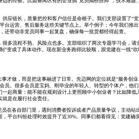
边的经验。比如番禺区有的企业搞“党员揭榜挂帅”，技术难题
、供应链长，质量把控和客户信任是命根子。我们支部设置了“党
平台运营、售后服务这些关键节点上。举个例子：今年我们推出
准，还带动非党员同事一起复盘，确保每一批货都经得起查。
，很多流程不熟、风险点也多。支部组织了两次专题学习会，请
制”变成了具体动作。现在新业务跑得比较顺，跟党建在一线“吹
大事才做，而是把这事融进了日常。先迈网的定位就是“服务创业
业会员。很多会员是宝妈、刚毕业的年轻人、转型的个体户，他们
门一起商量：能不能在规则设计上更照顾中小创业者？比如降低
实就是在履行社会责任。
党员在各自部门里，遇到消费者投诉或者产品质量争议，主动站
，平台纠纷处理时效提升了近30%。同事们都看得见：党建确