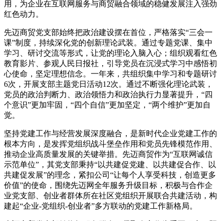
用，为企业在互联网服务与商贸融合领域的稳健发展注入强劲
红色动力。
先迈商贸党支部始终把政治建设摆在首位，严格落实“三会一
课”制度，持续深化党的创新理论武装。通过专题党课、集中
学习、研讨交流等形式，让党的理论入脑入心；组织观看红色
教育影片、参观人民日报社，引导党员在沉浸式学习中感悟初
心使命，坚定理想信念。一年来，共组织集中学习和专题研讨
6次，开展支部主题党日活动12次。通过不断强化理论武装，
党员的政治判断力、政治领悟力和政治执行力显著提升，“四
个意识”更加牢固，“四个自信”更加坚定，“两个维护”更加自
觉。
坚持党建工作与经营发展深度融合，是新时代企业党建工作的
根本方向，是发挥党组织战斗堡垒作用和党员先锋模范作用、
推动企业高质量发展的关键举措。先迈商贸作为“互联网诚信
示范单位”，其党支部秉持“以共建促党建、以共建促合作、以
共建促发展”的理念，紧扣公司“让每个人享受科技，创造更多
价值”的使命，围绕先迈网全年服务升级目标，积极与合作企
业党支部、创业者群体所在社区党组织开展联合共建活动，构
建起“企业-党组织-创业者”多方联动的党建工作新格局。