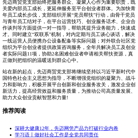
先迈商贸党支部始终把服务群众、凝聚人心作为重要职责，既
关爱内部员工成长，更延伸服务至平台创业者群体。为加快青
年员工成长步伐，支部组织开展“党员帮扶”行动，由骨干党员
与青年员工结对子，在平台运营技巧、创业服务话术、企业合
作谈判等方面提供一对一指导，帮助其提升业务能力，快速成
才。同时建立“双联系”机制，对内定期与员工谈心谈话，解决
一线运营人员便携办公设备配备等实际问题；对外联合社区党
组织为平台创业者提供政策咨询服务，全年共解决员工及创业
者实际问题11项，协助2名困难创业者申请相关帮扶资源，真
正做到把组织的温暖送到群众心中。
站在新的起点，先迈商贸党支部将继续坚持以习近平新时代中
国特色社会主义思想为指导，不断增强党组织的凝聚力、战斗
力和影响力，积极开展平台创新和创业服务攻关，激发企业创
新活力，提高经营效益和服务质量，为推动公司高质量发展、
助力大众创业贡献智慧和力量!
推荐阅读
深耕大健康12年，先迈网凭产品力打破行业内卷
学习语丨做好社会工作是全党共同责任