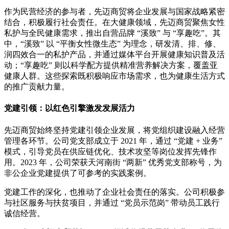
作为民营经济的参与者，先迈商贸将企业发展与国家战略紧密
结合，积极履行社会责任。在大健康领域，先迈商贸聚焦女性
私护与全民健康需求，推出自营品牌 “溪致” 与 “享趣吃”。其
中，“溪致” 以 “平衡女性微生态” 为理念，研发清、排、修、
润四效合一的私护产品，并通过媒体平台开展健康知识普及活
动；“享趣吃” 则以科学配方提供精准营养解决方案，覆盖亚
健康人群。这些探索既积极响应市场需求，也为健康生活方式
的推广贡献力量。
党建引领：以红色引擎激发发展活力
先迈商贸始终坚持党建引领企业发展，将党组织建设融入经营
管理各环节。公司党支部成立于 2021 年，通过 “党建 + 业务”
模式，引导党员在供应链优化、技术攻坚等岗位发挥先锋作
用。2023 年，公司荣获天河南街 “两新” 优秀党支部称号，为
非公企业党建提供了可参考的实践案例。
党建工作的深化，也推动了企业社会责任的落实。公司积极参
与社区服务与扶贫项目，并通过 “党员示范岗” 带动员工践行
诚信经营。