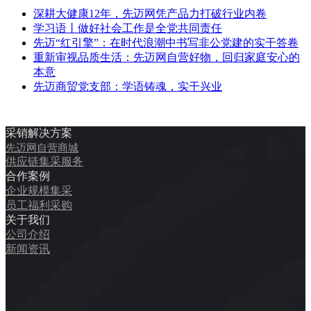
深耕大健康12年，先迈网凭产品力打破行业内卷
学习语丨做好社会工作是全党共同责任
先迈“红引擎”：在时代浪潮中书写非公党建的实干答卷
重新审视品质生活：先迈网自营好物，回归家庭安心的
本意
先迈商贸党支部：学语铸魂，实干兴业
采销解决方案
先迈网自营商城
供应链集采服务
合作案例
企业规模集采
员工福利采购
关于我们
公司介绍
新闻资讯