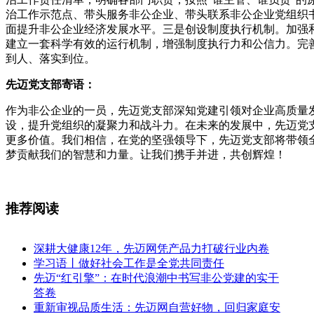
治工作示范点、带头服务非公企业、带头联系非公企业党组织
面提升非公企业经济发展水平。三是创设制度执行机制。加强和
建立一套科学有效的运行机制，增强制度执行力和公信力。完
到人、落实到位。
先迈党支部寄语
：
作为非公企业的一员，先迈党支部深知党建引领对企业高质量
设，提升党组织的凝聚力和战斗力。在未来的发展中，先迈党
更多价值。我们相信，在党的坚强领导下，先迈党支部将带领
梦贡献我们的智慧和力量。让我们携手并进，共创辉煌！
推荐阅读
深耕大健康12年，先迈网凭产品力打破行业内卷
学习语丨做好社会工作是全党共同责任
先迈“红引擎”：在时代浪潮中书写非公党建的实干
答卷
重新审视品质生活：先迈网自营好物，回归家庭安