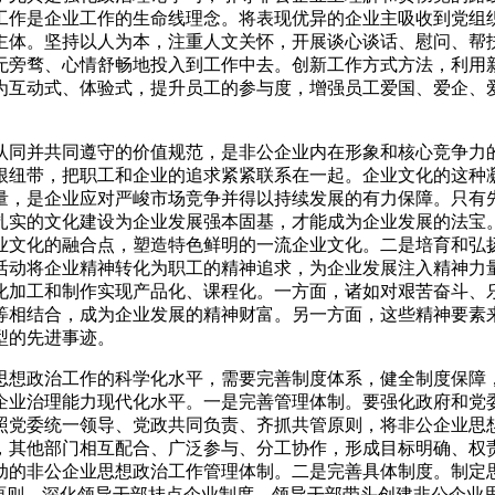
工作是企业工作的生命线理念。将表现优异的企业主吸收到党组
主体。坚持以人为本，注重人文关怀，开展谈心谈话、慰问、帮
无旁骛、心情舒畅地投入到工作中去。创新工作方式方法，利用
为互动式、体验式，提升员工的参与度，增强员工爱国、爱企、
认同并共同遵守的价值规范，是非公企业内在形象和核心竞争力
根纽带，把职工和企业的追求紧紧联系在一起。企业文化的这种
量，是企业应对严峻市场竞争并得以持续发展的有力保障。只有
扎实的文化建设为企业发展强本固基，才能成为企业发展的法宝
业文化的融合点，塑造特色鲜明的一流企业文化。二是培育和弘
活动将企业精神转化为职工的精神追求，为企业发展注入精神力
化加工和制作实现产品化、课程化。一方面，诸如对艰苦奋斗、
等相结合，成为企业发展的精神财富。另一方面，这些精神要素
型的先进事迹。
思想政治工作的科学化水平，需要完善制度体系，健全制度保障
企业治理能力现代化水平。一是完善管理体制。要强化政府和党
照党委统一领导、党政共同负责、齐抓共管原则，将非公企业思
，其他部门相互配合、广泛参与、分工协作，形成目标明确、权
动的非公企业思想政治工作管理体制。二是完善具体制度。制定
原则，深化领导干部挂点企业制度，领导干部带头创建非公企业