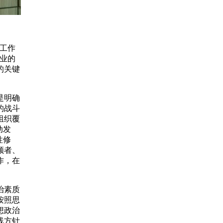
工作
业的
的关键
是明确
的战斗
组织覆
动发
性修
领者、
作，在
治素质
按照思
想政治
线方针