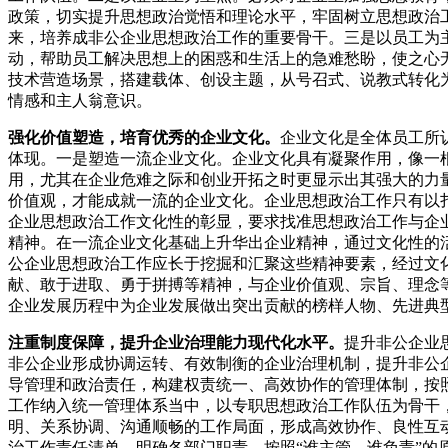
政策，切实提升思想政治觉悟和理论水平，牢固树立思想政治
来，培养成非公企业思想政治工作的重要骨干。三是以员工为
动，帮助员工解决思想上的困惑和生活上的急难愁盼，使之心
技术营造场景，搭建载体、创设主题，从号召式、说教式转化
情感和主人翁意识。
强化价值塑造，培育优秀的企业文化。
企业文化是全体员工所
体现。一是塑造一流企业文化。企业文化具有凝聚作用，像一
用，尤其在企业危难之际和创业开拓之时更显示出其强大的力
价值观，才能成就一流的企业文化。企业思想政治工作只有以
企业思想政治工作文化性的彰显，要求找准思想政治工作与企
精神。在一流企业文化基础上升华出企业精神，通过文化性的
公企业思想政治工作应长于挖掘和汇聚这些精神要素，经过文
献、敢于进取、勇于拼搏等精神，与企业价值观、宗旨、理念
企业发展历程中为企业发展做出突出贡献的榜样人物、先进典
注重制度保障，提升企业治理能力现代化水平。
提升非公企业
非公企业形成协调运转、有效制衡的企业治理机制，提升非公
导管理和政治责任，构建权责统一、高效协作的管理体制，按
工作纳入统一管理体系当中，以专职思想政治工作队伍为骨干
明、关系协调、沟通顺畅的工作局面，形成高效协作、良性互
治工作责任清单，明确各部门职责，按照“谁主管、谁负责”的