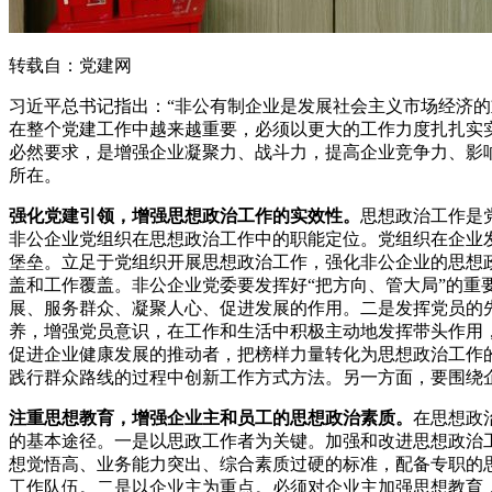
转载自：党建网
习近平总书记指出：“非公有制企业是发展社会主义市场经济
在整个党建工作中越来越重要，必须以更大的工作力度扎扎实
必然要求，是增强企业凝聚力、战斗力，提高企业竞争力、影
所在。
强化党建引领，增强思想政治工作的实效性。
思想政治工作是
非公企业党组织在思想政治工作中的职能定位。党组织在企业
堡垒。立足于党组织开展思想政治工作，强化非公企业的思想
盖和工作覆盖。非公企业党委要发挥好“把方向、管大局”的重
展、服务群众、凝聚人心、促进发展的作用。二是发挥党员的先
养，增强党员意识，在工作和生活中积极主动地发挥带头作用
促进企业健康发展的推动者，把榜样力量转化为思想政治工作
践行群众路线的过程中创新工作方式方法。另一方面，要围绕
注重思想教育，增强企业主和员工的思想政治素质。
在思想政
的基本途径。一是以思政工作者为关键。加强和改进思想政治
想觉悟高、业务能力突出、综合素质过硬的标准，配备专职的
工作队伍。二是以企业主为重点。必须对企业主加强思想教育