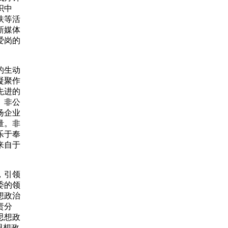
织中
扶等活
新媒体
爱岗的
的生动
凝聚作
先进的
。非公
扬企业
量。非
乐于奉
来自于
，引领
委的领
想政治
责分
思想政
思想政