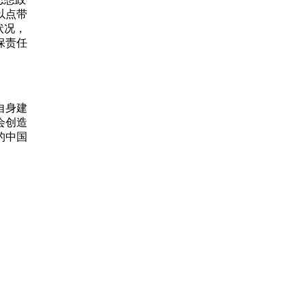
以点带
状况，
保责任
自身建
会创造
的中国