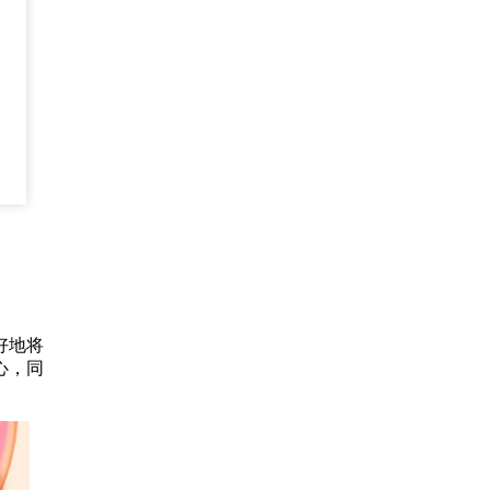
好地将
心，同