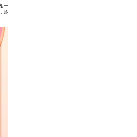
相一
，逐