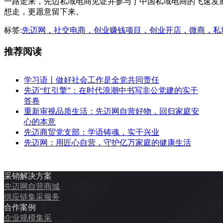
一路走来，先迈私域电商见证并参与了中国私域电商的飞速发
想走，更愿意留下来。
标签:
先迈网，社交电商，创业赚钱项目，创业开店，微商，私
推荐阅读
学习语丨做好社会工作是全党共同责任
先迈“红引擎”：在时代浪潮中书写非公党建的实干
答卷
重新审视品质生活：先迈网自营好物，回归家庭安
心的本意
先迈商贸党支部：学语铸魂，实干兴业
先迈网：用匠心自营，守护亿万家庭的健康生活
采销解决方案
先迈网自营商城
供应链集采服务
合作案例
企业规模集采