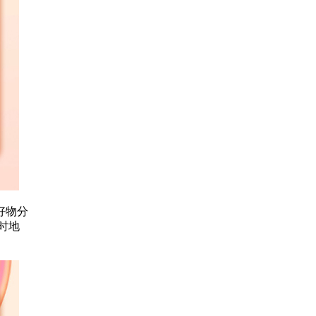
好物分
时地