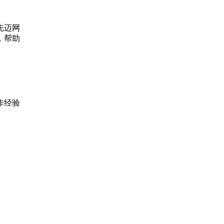
先迈网
，帮助
作经验