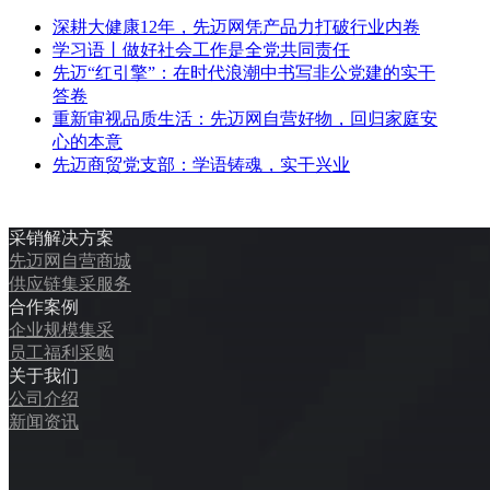
深耕大健康12年，先迈网凭产品力打破行业内卷
学习语丨做好社会工作是全党共同责任
先迈“红引擎”：在时代浪潮中书写非公党建的实干
答卷
重新审视品质生活：先迈网自营好物，回归家庭安
心的本意
先迈商贸党支部：学语铸魂，实干兴业
采销解决方案
先迈网自营商城
供应链集采服务
合作案例
企业规模集采
员工福利采购
关于我们
公司介绍
新闻资讯