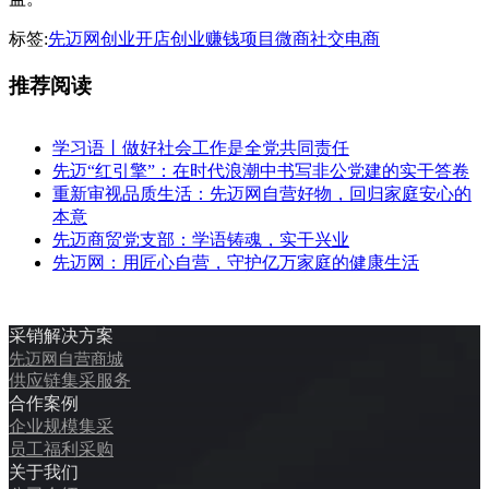
标签:
先迈网
创业开店
创业赚钱项目
微商
社交电商
推荐阅读
学习语丨做好社会工作是全党共同责任
先迈“红引擎”：在时代浪潮中书写非公党建的实干答卷
重新审视品质生活：先迈网自营好物，回归家庭安心的
本意
先迈商贸党支部：学语铸魂，实干兴业
先迈网：用匠心自营，守护亿万家庭的健康生活
采销解决方案
先迈网自营商城
供应链集采服务
合作案例
企业规模集采
员工福利采购
关于我们